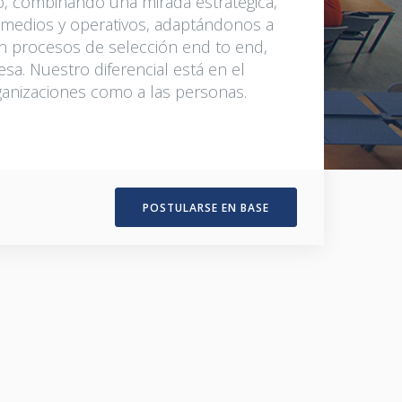
, combinando una mirada estratégica,
 medios y operativos, adaptándonos a
en procesos de selección end to end,
esa. Nuestro diferencial está en el
rganizaciones como a las personas.
POSTULARSE EN BASE